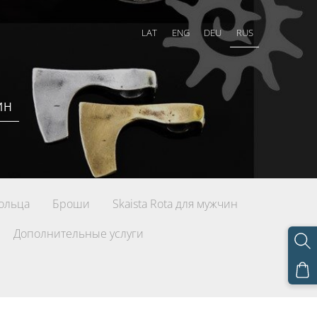
LAT
ENG
DEU
RUS
ИН
ольца
Броши
Skaista Rota для мужчин
Дополнительные услуги