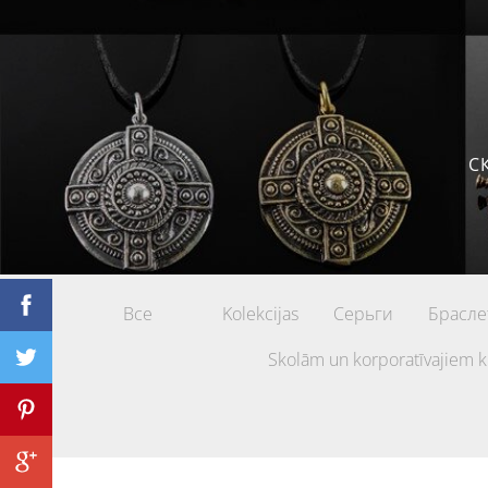
С
Все
Kolekcijas
Серьги
Брасле
Skolām un korporatīvajiem k