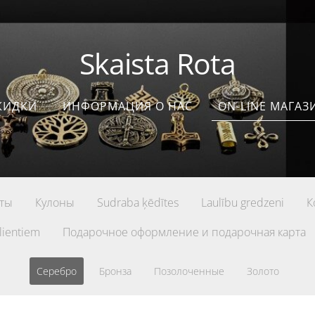
Skaista Rota
КИДКИ
ИНФОРМАЦИЯ О НАС
ON-LINE МАГАЗ
ты
Кулоны
Sudraba ķēdītes
Laulību gredzeni
К
lientiem
Подарочное оформление и подарочная карта
Серебро
Бронза
Позолоченные
Золото