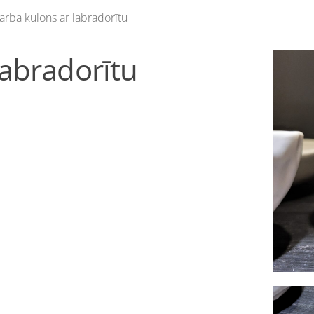
arba kulons ar labradorītu
labradorītu