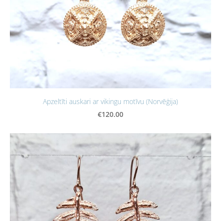
Apzeltīti auskari ar vikingu motīvu (Norvēģija)
€120.00