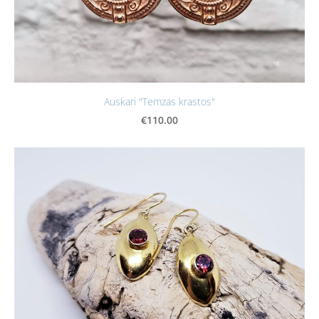
Auskari "Temzas krastos"
€110.00