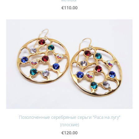
€110.00
Позолоченные серебряные серьги "Раса на лугу"
(плоские)
€120.00