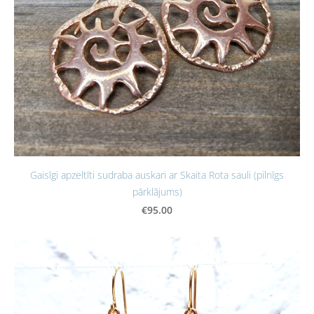
Gaisīgi apzeltīti sudraba auskari ar Skaita Rota sauli (pilnīgs
pārklājums)
€95.00