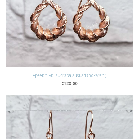
Apzeltīti vīti sudraba auskari (nokareni)
€120.00