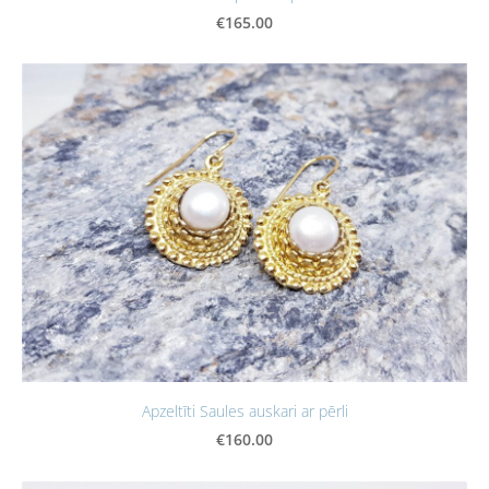
€165.00
Apzeltīti Saules auskari ar pērli
€160.00