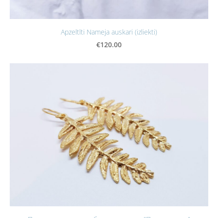
Apzeltīti Nameja auskari (izliekti)
€120.00