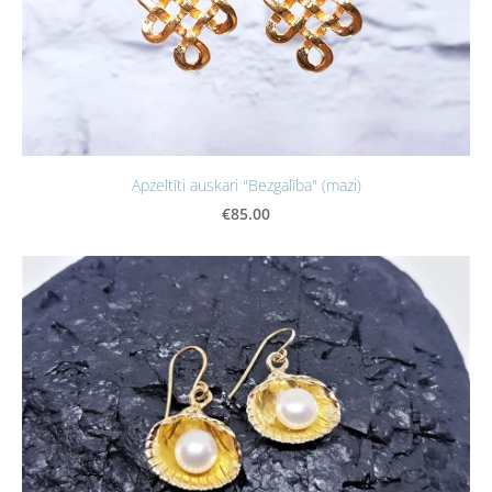
Apzeltīti auskari "Bezgalība" (mazi)
€85.00