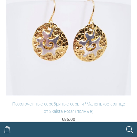
Позолоченные серебряные серьги "Маленькое солнце
от Skaista Rota" (полные)
€85.00