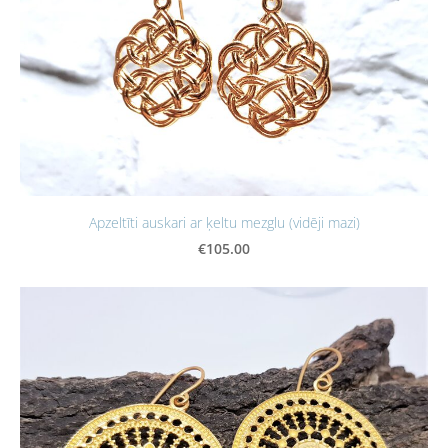
Apzeltīti auskari ar ķeltu mezglu (vidēji mazi)
€105.00