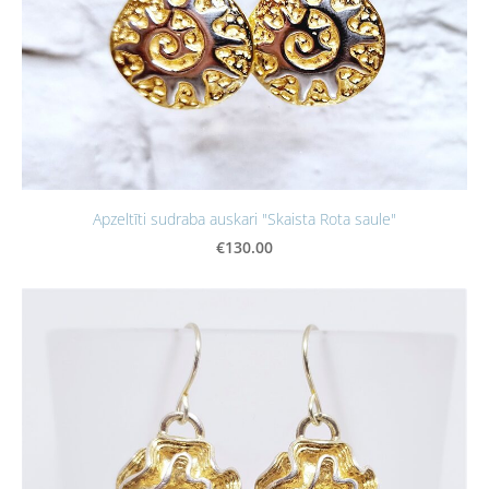
Apzeltīti sudraba auskari "Skaista Rota saule"
€130.00