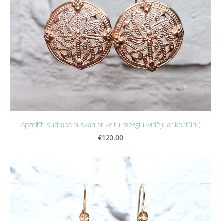
Apzeltīti sudraba auskari ar ķeltu mezglu (vidēji, ar kontūru)
€120.00