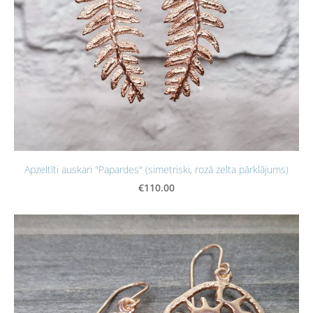
Apzeltīti auskari "Papardes" (simetriski, rozā zelta pārklājums)
€110.00