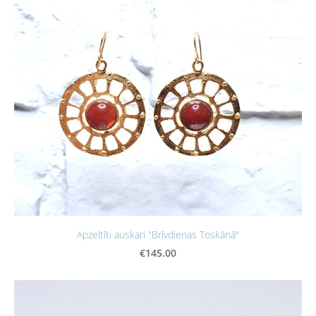
Apzeltīti auskari "Brīvdienas Toskānā"
€145.00