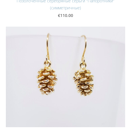
Позолоченные серебряные серьги "Папоротники"
(симметричные)
€110.00