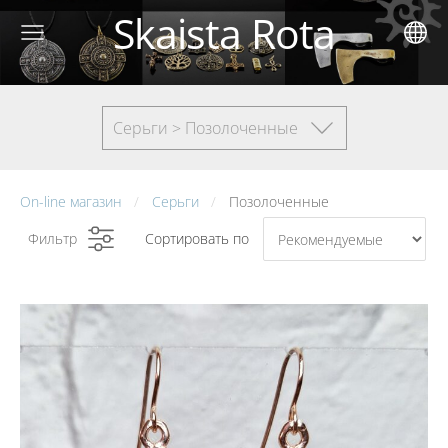
Skaista Rota
Серьги > Позолоченные
On-line магазин
Серьги
Позолоченные
Фильтр
Сортировать по