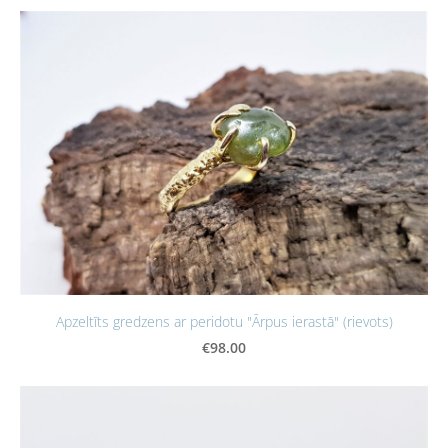
Apzeltīts gredzens ar peridotu "Ārpus ierastā" (rievots)
€98.00