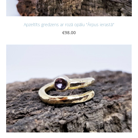
Apzeltīts gredzens ar rozā opālu "Ārpus ierastā"
€98.00