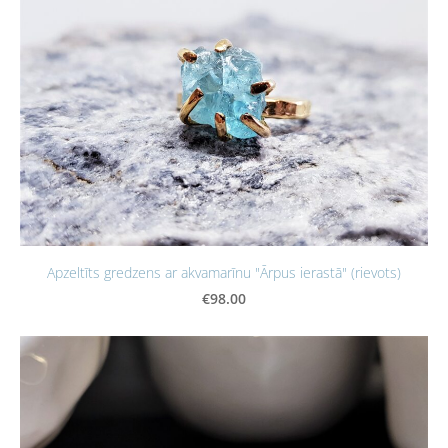
Apzeltīts gredzens ar akvamarīnu "Ārpus ierastā" (rievots)
€98.00