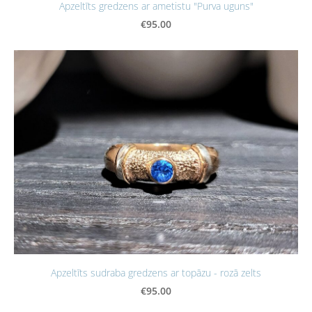
Apzeltīts gredzens ar ametistu "Purva uguns"
€95.00
Apzeltīts sudraba gredzens ar topāzu - rozā zelts
€95.00