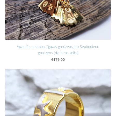
Apzeltīts sudraba Līgavas gredzens jeb Septiņdienu
gredzens (dzeltens zelts)
€179.00