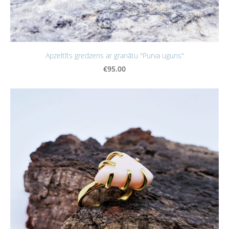
Apzeltīts gredzens ar granātu "Purva uguns"
€95.00