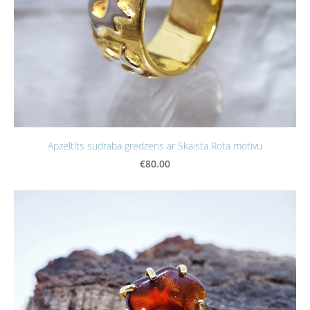
Apzeltīts sudraba gredzens ar Skaista Rota motīvu
€80.00