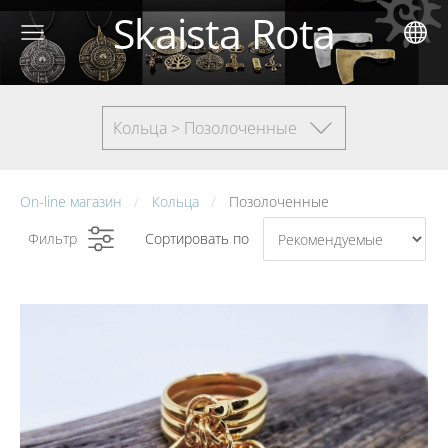
Skaista Rota
Кольца > Позолоченные
On-line магазин
Кольца
Позолоченные
Фильтр
Сортировать по