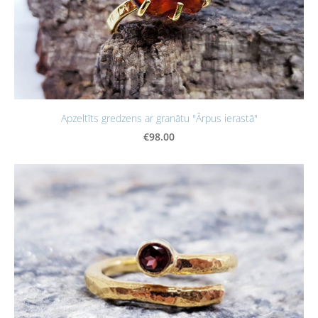
Apzeltīts gredzens ar granātu "Ārpus ierastā"
€98.00