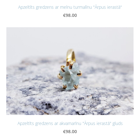
Apzeltīts gredzens ar melnu turmalīnu "Ārpus ierastā"
€98.00
Apzeltīts gredzens ar akvamarīnu "Ārpus ierastā" gluds
€98.00