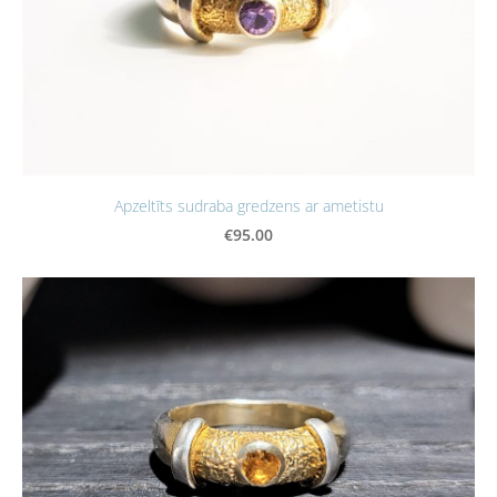
Apzeltīts sudraba gredzens ar ametistu
€95.00