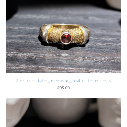
Apzeltīts sudraba gredzens ar granātu - dzeltens zelts
€95.00