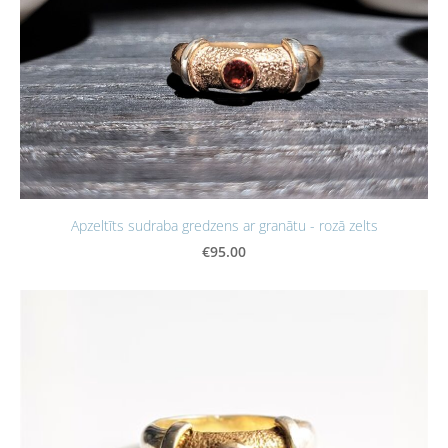
Apzeltīts sudraba gredzens ar granātu - rozā zelts
€95.00