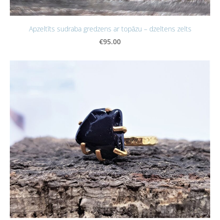
Apzeltīts sudraba gredzens ar topāzu – dzeltens zelts
€95.00