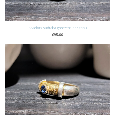
Apzeltīts sudraba gredzens ar citrīnu
€95.00