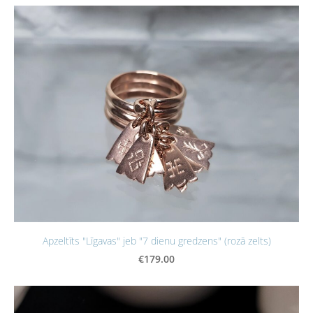
Apzeltīts "Līgavas" jeb "7 dienu gredzens" (rozā zelts)
€179.00