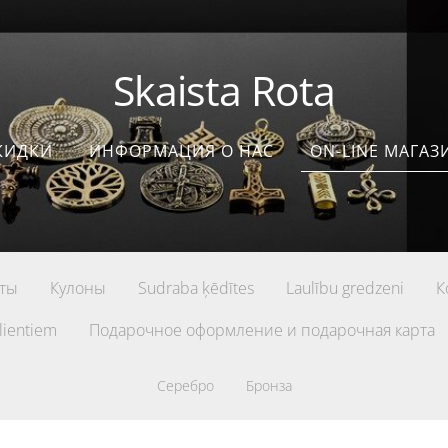
Skaista Rota
КИДКИ
ИНФОРМАЦИЯ О НАС
ON-LINE МАГАЗ
ты
Кулоны
Sudraba ķēdītes
Laulību gredzeni
К
lientiem
Подарочное оформление и подарочная карта
Серебро
Бронза