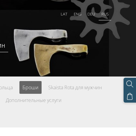
LAT
ENG
DEU
RUS
ИН
ольца
Броши
Skaista Rota для мужчин
Дополнительные услуги