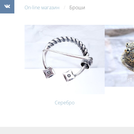
On-line магазин
Броши
Серебро