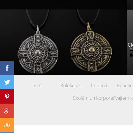
С
Все
Kolekcijas
Серьги
Брасле
Skolām un korporatīvajiem k