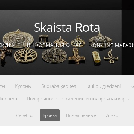
Skaista Rota
КИДКИ
ИНФОРМАЦИЯ О НАС
ON-LINE МАГАЗ
ты
Кулоны
Sudraba ķēdītes
Laulību gredzeni
К
lientiem
Подарочное оформление и подарочная карта
Серебро
Бронза
Позолоченные
Vīriešu