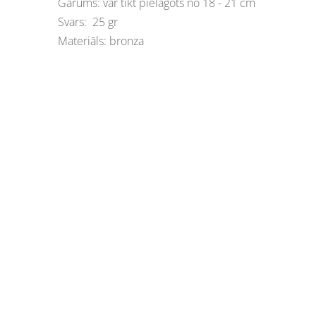
Garums: var tikt pielāgots no 18 - 21 cm
Svars: 25 gr
Materiāls: bronza