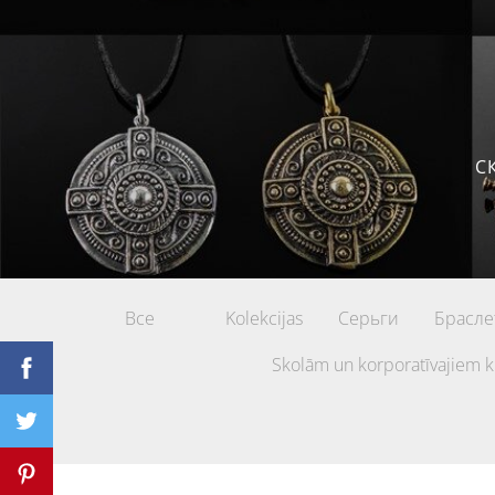
С
Все
Kolekcijas
Серьги
Брасле
Skolām un korporatīvajiem k