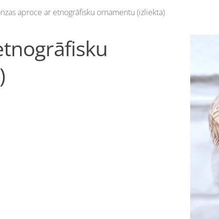
nzas aproce ar etnogrāfisku ornamentu (izliekta)
etnogrāfisku
)