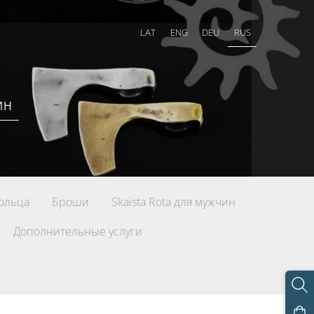
LAT
ENG
DEU
RUS
ИН
ольца
Броши
Skaista Rota для мужчин
Дополнительные услуги