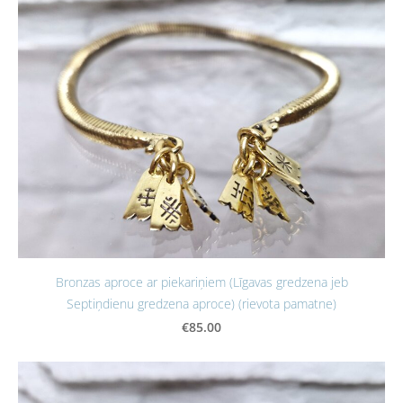
Bronzas aproce ar piekariņiem (Līgavas gredzena jeb
Septiņdienu gredzena aproce) (rievota pamatne)
€85.00