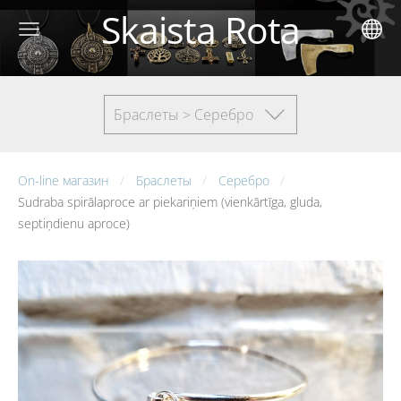
Skaista Rota
Браслеты > Серебро
On-line магазин
Браслеты
Серебро
Sudraba spirālaproce ar piekariņiem (vienkārtīga, gluda,
septiņdienu aproce)