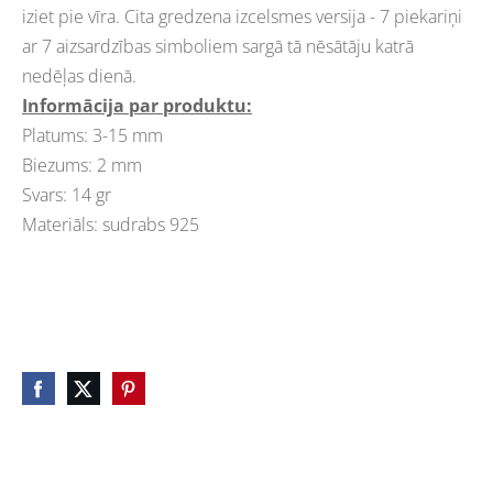
iziet pie vīra. Cita gredzena izcelsmes versija - 7 piekariņi
ar 7 aizsardzības simboliem sargā tā nēsātāju katrā
nedēļas dienā.
Informācija par produktu:
Platums: 3-15 mm
Biezums: 2 mm
Svars: 14 gr
Materiāls: sudrabs 925