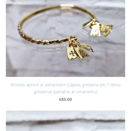
Bronzas aproce ar piekariņiem (Līgavas gredzena jeb 7 dienu
gredzena) (pamatne ar ornamentu)
€85.00