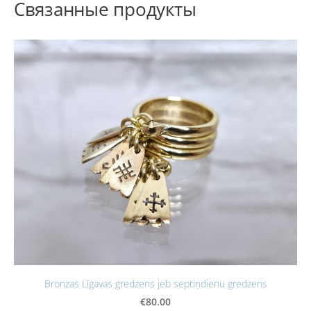
Связанные продукты
Bronzas Līgavas gredzens jeb septiņdienu gredzens
€80.00