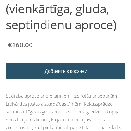
(vienkārtīga, gluda,
septiņdienu aproce)
€160.00
Добавить в корзину
Sudraba aproce ar piekariņiem, kas rotāti ar septiņām
Lielvārdes jostas aizsardzības zīmēm. Rokassprādze
saskan ar Līgavas gredzenu, kas ir sena gredzena kopija.
Sens ticējums liecina, ka jaunai meitai jāvalkā šis
gredzens, un, kad piekariņi sāk pazust, tad pienācis laiks