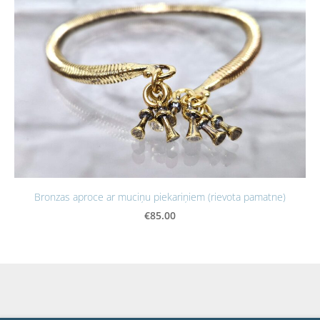
Bronzas aproce ar muciņu piekariņiem (rievota pamatne)
€85.00