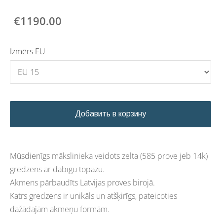
€1190.00
Izmērs EU
Добавить в корзину
Mūsdienīgs mākslinieka veidots zelta (585 prove jeb 14k)
gredzens ar dabīgu topāzu.
Akmens pārbaudīts Latvijas proves birojā.
Katrs gredzens ir unikāls un atšķirīgs, pateicoties
dažādajām akmeņu formām.