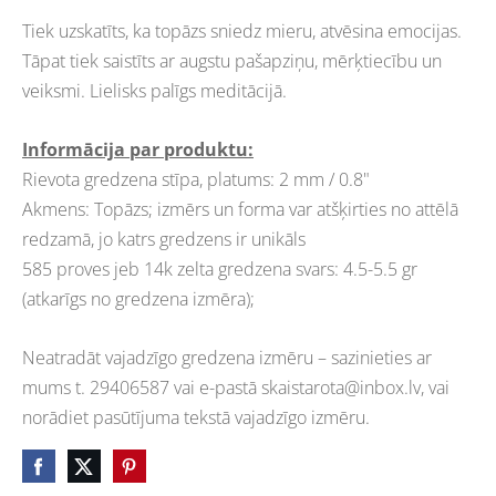
Tiek uzskatīts, ka topāzs sniedz mieru, atvēsina emocijas.
Tāpat tiek saistīts ar augstu pašapziņu, mērķtiecību un
veiksmi. Lielisks palīgs meditācijā.
Informācija par produktu:
Rievota gredzena stīpa, platums: 2 mm / 0.8"
Akmens: Topāzs; izmērs un forma var atšķirties no attēlā
redzamā, jo katrs gredzens ir unikāls
585 proves jeb 14k zelta gredzena svars: 4.5-5.5 gr
(atkarīgs no gredzena izmēra);
Neatradāt vajadzīgo gredzena izmēru – sazinieties ar
mums t. 29406587 vai e-pastā
skaistarota@inbox.lv
, vai
norādiet pasūtījuma tekstā vajadzīgo izmēru.