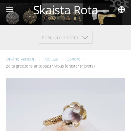
Skaista Rota
Кольца > Золото
On-line магазин
Кольца
Золото
Zelta gredzens ar topāzu "Ārpus ierastā" (rievots)