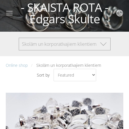
- SKAISTA ROTA -
Edgars Skulte
Skolām un korporatīvajiem klientiem
Online shop
Skolām un korporatīvajiem klientiem
Sort by