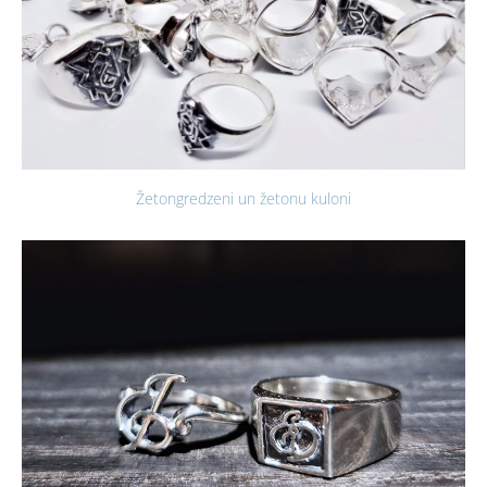
Žetongredzeni un žetonu kuloni