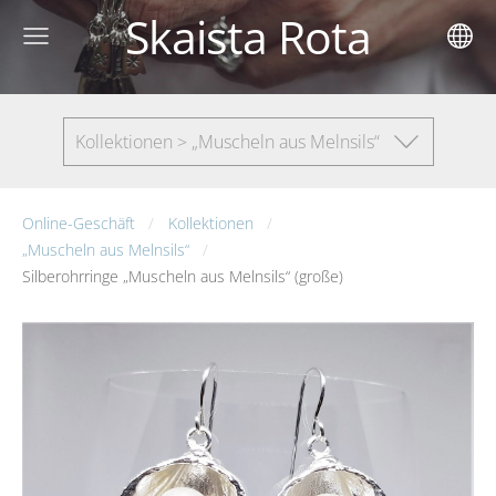
Skaista Rota
Kollektionen > „Muscheln aus Melnsils“
Online-Geschäft
Kollektionen
„Muscheln aus Melnsils“
Silberohrringe „Muscheln aus Melnsils“ (große)