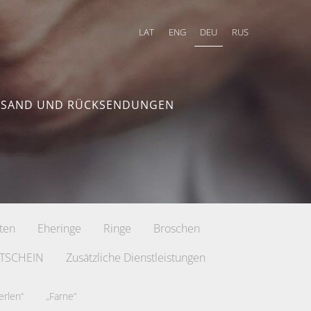
LAT
ENG
DEU
RUS
RSAND UND RÜCKSENDUNGEN
tten
Eheringe
Ringe
Broschen
TSCHEIN
Zusätzliche Dienstleistungen
erlen“
„Farne“