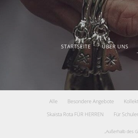
STARTSEITE
ÜBER UNS
Alle
Besondere Angebote
Kollek
Skaista Rota FÜR HERREN
Für Schule
„Außerhalb des 