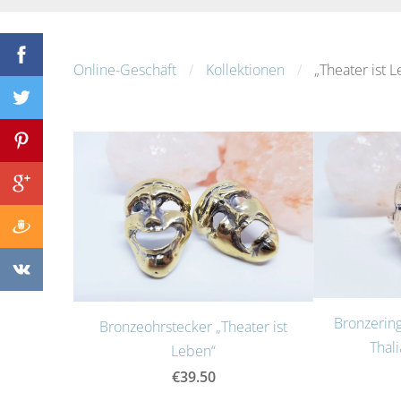
Online-Geschäft
Kollektionen
„Theater ist 
Bronzering
Bronzeohrstecker „Theater ist
Thal
Leben“
€39.50