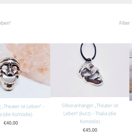
Leben“
Filter
Silberanhänger „Theater ist
 „Theater ist Leben“ -
Leben“ (kurz) – Thalia (die
ia (die Komödie)
Komödie)
€40.00
€45.00