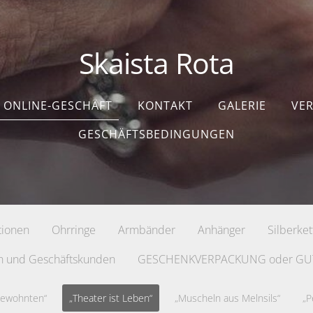
Skaista Rota
ONLINE-GESCHÄFT
KONTAKT
GALERIE
VE
GESCHÄFTSBEDINGUNGEN
tionen
Ohrringe
Armbänder
Anhänger
Silberke
n und Geschäftskunden
GESCHENKVERPACKUNG oder GU
Gewohnten“
„Theater ist Leben“
„Muscheln aus Melnsils“
„P