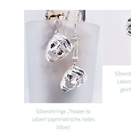
Silberoh
Leben“
gesc
Silberohrringe „Theater ist
Leben“ (asymmetrische, helles
Silber)