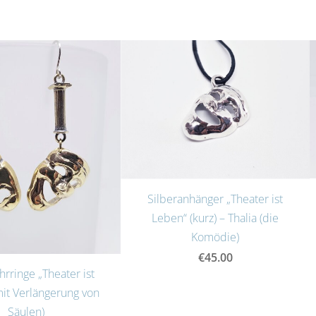
Silberanhänger „Theater ist
Leben“ (kurz) – Thalia (die
Komödie)
€45.00
rringe „Theater ist
it Verlängerung von
Säulen)