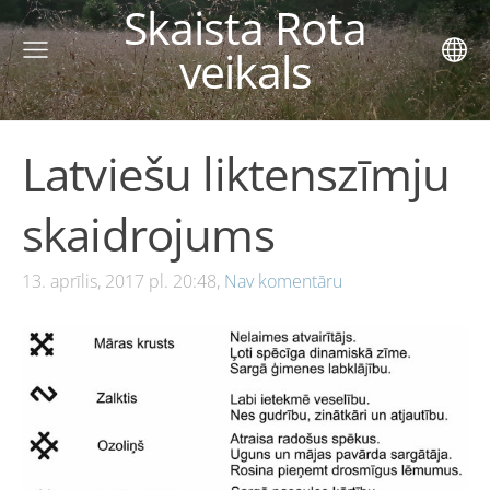
Skaista Rota
veikals
Latviešu liktenszīmju
skaidrojums
13. aprīlis, 2017 pl. 20:48,
Nav komentāru