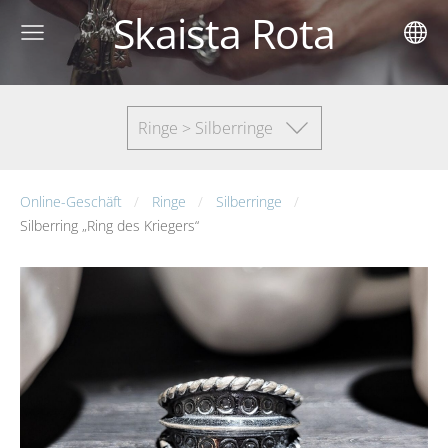
Skaista Rota
Ringe > Silberringe
Online-Geschäft
Ringe
Silberringe
Silberring „Ring des Kriegers“