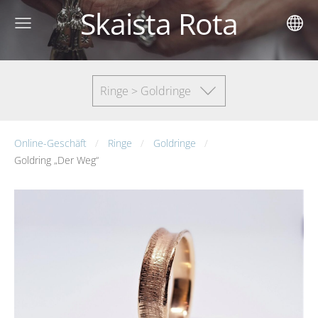
Skaista Rota
Ringe > Goldringe
Online-Geschäft
Ringe
Goldringe
Goldring „Der Weg“